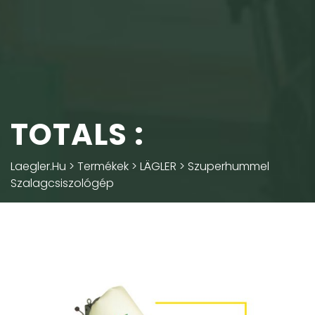
TOTALS :
Laegler.hu
>
Termékek
>
LÄGLER
>
Szuperhummel
Szalagcsiszológép