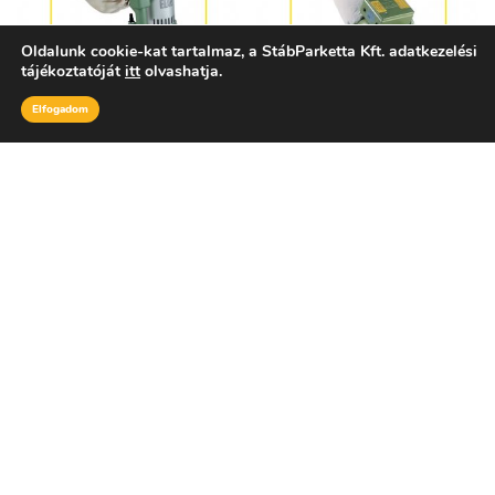
Oldalunk cookie-kat tartalmaz, a StábParketta Kft. adatkezelési
tájékoztatóját
itt
olvashatja.
Elfogadom
Elan lépcső- és
ELF 250
szélcsiszológép
hengercsiszológép
Tovább
Tovább