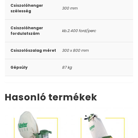
Csiszolóhenger
300 mm
szélesség
Csiszolóhenger
kb.2.400 ford/perc
fordulatszám
Csiszolószalag méret
300 x 800 mm
Gépsúly
87 kg
Hasonló termékek