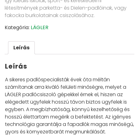
így ideális iskolák, sport- és kereskedelmi
létesítmények parketta- és Dielen-padlóinak, vagy
fakocka burkolatainak csiszolásához.
Kategória:
LÄGLER
Leírás
Leírás
A sikeres padlóspecialisták évek óta méltán
számítanak arra kiváló felületi minőségre, melyet a
LÄGLER padlócsiszoló gépekkel érnek el, hiszen az
elégedett ügyfelek hosszú távon biztos ügyfelek is
egyben. A megbízhatóság, könnyű kezelhetőség és
hosszú élettartam megérik a befektetést. Az igényes
technológia garantálja a fapadlók magas minőségű,
gyors és környezetbarát megmunkálását.