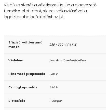
Ne bízza sikerét a véletlenre! Ha Ön a piacvezető
termék mellett dönt, sikeres választásával a
legbiztosabb befektetéshez jut.
3fázisú, váltóáramú
230 / 390 V / 4 KW
motor
Védelem
termikus túlterhelés elleni
Háromszögkapcsolás
230 V
Csillagkapcsolás
390 V
Biztosíték
8 Amper